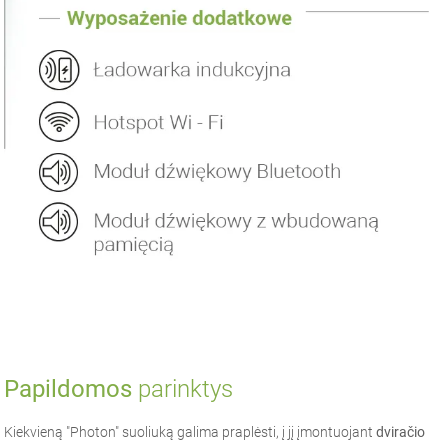
Papildomos
parinktys
Kiekvieną "Photon" suoliuką galima praplėsti, į jį įmontuojant
dviračio