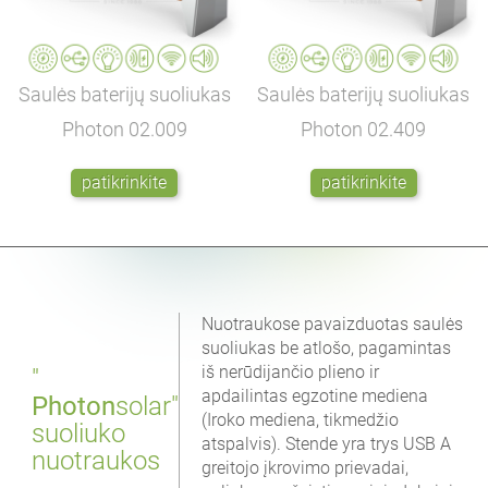
Saulės baterijų suoliukas
Saulės baterijų suoliukas
Photon
02.009
Photon
02.409
patikrinkite
patikrinkite
Nuotraukose pavaizduotas saulės
suoliukas be atlošo, pagamintas
iš nerūdijančio plieno ir
"
apdailintas egzotine mediena
Photon
solar"
(Iroko mediena, tikmedžio
suoliuko
atspalvis). Stende yra trys USB A
nuotraukos
greitojo įkrovimo prievadai,