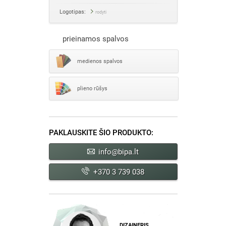
Logotipas:
rodyti
prieinamos spalvos
medienos spalvos
plieno rūšys
PAKLAUSKITE ŠIO PRODUKTO:
info@bipa.lt
+370 3 739 038
DIZAINERIS