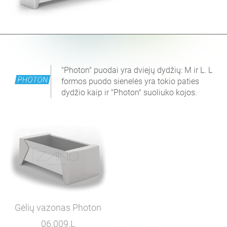
"Photon" puodai yra dviejų dydžių: M ir L. L
formos puodo sienelės yra tokio paties
dydžio kaip ir "Photon" suoliuko kojos.
Gėlių vazonas Photon
06.009.L