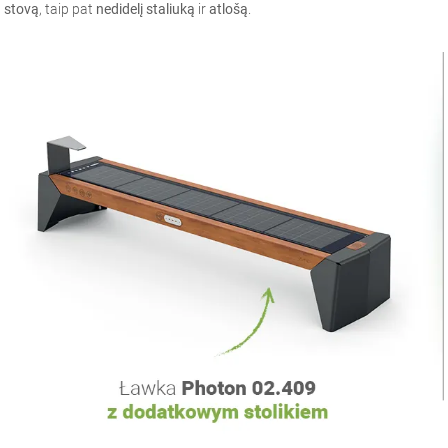
stovą
, taip pat
nedidelį staliuką
ir
atlošą
.