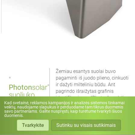
Žemiau esantys suolai buvo
pagaminti iš juodo plieno, cinkuoti
"
ir dažyti milteliniu būdu. Ant
Photon
solar"
pagrindo išraižytas grafinis
suoliuko
identifikavimas. "Photon" suolelis
nuotraukos
Kad svetainė, reklamos kampanijos ir analizės sistemos tinkamai
turi aplinkos apšvietimą, kuris
veiktų, naudojame slapukus ir perduodame tam tikrus duomenis
automatiškai įsijungia sutemus.
savo partneriams. Galite nuspręsti, kaip turėtume tvarkyti šiuos
duomenis.
Tvarkykite
Sutinku su visais sutikimais