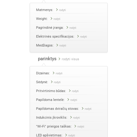
Matmenys:
rodyti
Weight:
rodyti
Pagrindinė įranga:
rodyti
Elektrinės specifikacijos:
rodyti
Medžiagos:
rodyti
parinktys
rodyti visus
Dizainas:
rodyti
Sėdynė:
rodyti
Pritvirtinimo būdas:
rodyti
Papildoma lentelė:
rodyti
Papildomas dviračių stovas:
rodyti
Indukcinis įkroviklis:
rodyti
"Wi-Fi" prieigos taškas:
rodyti
LED apšvietimas:
rodyti