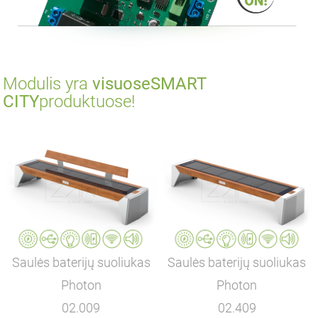
Modulis yra
visuose
SMART
CITY
produktuose!
Saulės baterijų suoliukas
Saulės baterijų suoliukas
Photon
Photon
02.009
02.409