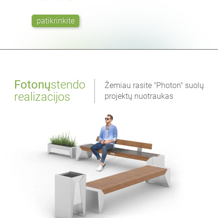
patikrinkite
Fotonų
stendo
Žemiau rasite "Photon" suolų
realizacijos
projektų nuotraukas