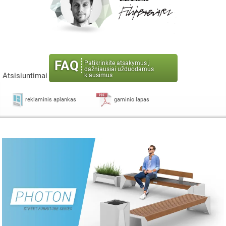
FAQ
Patikrinkite atsakymus į
dažniausiai užduodamus
Atsisiuntimai
klausimus
reklaminis aplankas
gaminio lapas