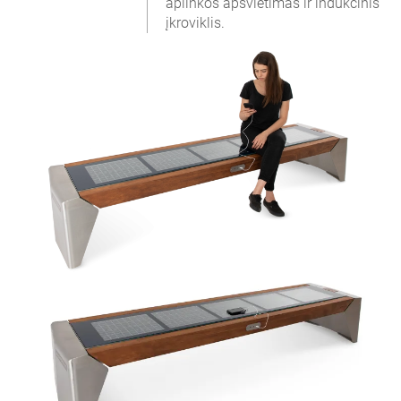
aplinkos apšvietimas ir indukcinis
įkroviklis.