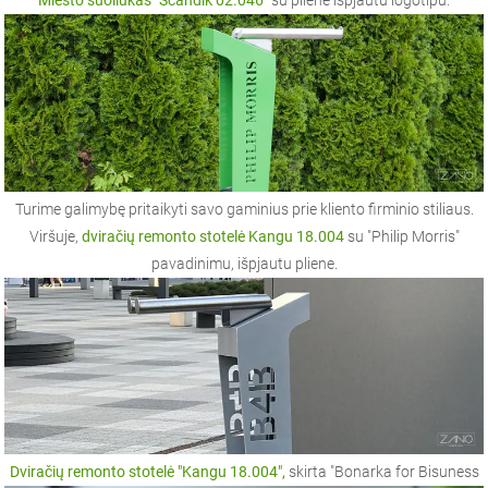
Miesto suoliukas "Scandik 02.046"
su pliene išpjautu logotipu.
Turime galimybę pritaikyti savo gaminius prie kliento firminio stiliaus.
Viršuje,
dviračių remonto stotelė Kangu 18.004
su "Philip Morris"
pavadinimu, išpjautu pliene.
Dviračių remonto stotelė "Kangu 18.004",
skirta "Bonarka for Bisuness