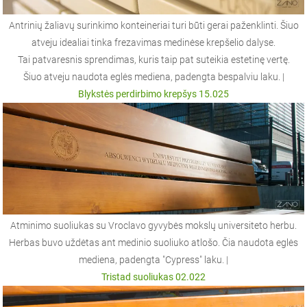
Antrinių žaliavų surinkimo konteineriai turi būti gerai paženklinti. Šiuo
atveju idealiai tinka frezavimas medinėse krepšelio dalyse.
Tai patvaresnis sprendimas, kuris taip pat suteikia estetinę vertę.
Šiuo atveju naudota eglės mediena, padengta bespalviu laku. |
Blykstės perdirbimo krepšys 15.025
Atminimo suoliukas su Vroclavo gyvybės mokslų universiteto herbu.
Herbas buvo uždėtas ant medinio suoliuko atlošo. Čia naudota eglės
mediena, padengta "Cypress" laku. |
Tristad suoliukas 02.022