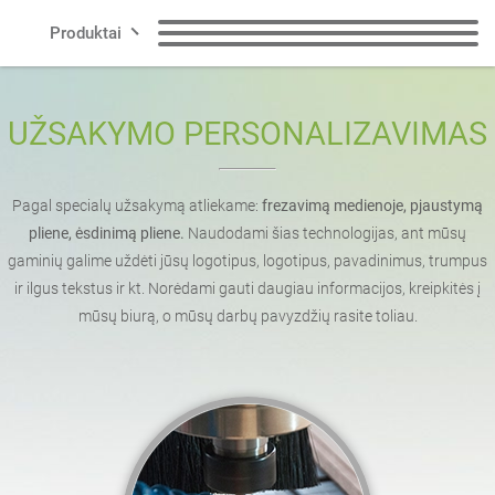
Produktai
Eilutės
Suoliukai
Atliekų dėžės
UŽSAKYMO PERSONALIZAVIMAS
Išmanusis miestas
Atliekų rūšiavimo
Šunų atliekų dėžės
konteineriai
Pagal specialų užsakymą atliekame:
frezavimą medienoje, pjaustymą
Susisiekite su
pliene, ėsdinimą pliene.
Naudodami šias technologijas, ant mūsų
gaminių galime uždėti jūsų logotipus, logotipus, pavadinimus, trumpus
Pranešimai
Dviračių stovai
ir ilgus tekstus ir kt. Norėdami gauti daugiau informacijos, kreipkitės į
mūsų biurą, o mūsų darbų pavyzdžių rasite toliau.
Dviračių zona
Saulės stotys
LT
Puodai
Peleninės
lenkų
anglų