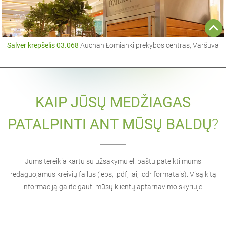
Salver krepšelis 03.068
Auchan Łomianki prekybos centras, Varšuva
KAIP JŪSŲ MEDŽIAGAS
PATALPINTI ANT MŪSŲ BALDŲ
?
Jums tereikia kartu su užsakymu el. paštu pateikti mums
redaguojamus kreivių failus (.eps, .pdf, .ai, .cdr formatais). Visą kitą
informaciją galite gauti mūsų klientų aptarnavimo skyriuje.