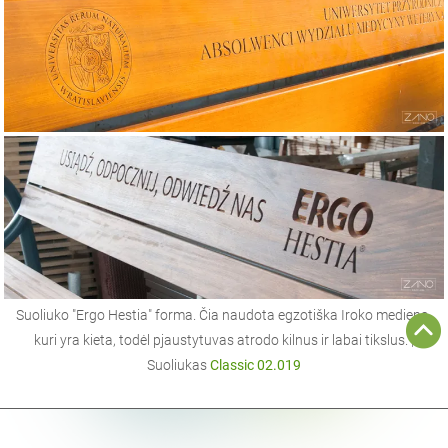
Suoliuko "Ergo Hestia" forma. Čia naudota egzotiška Iroko mediena,
kuri yra kieta, todėl pjaustytuvas atrodo kilnus ir labai tikslus. |
Suoliukas
Classic 02.019