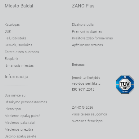
Miesto Baldai
ZANO Plus
Katalogas
Dizaino studija
DUK
Pramoninis dizainas
Failų biblioteka
Kraštovaizdžio formavimas
Griovelių suoliukas
Apželdinimo dizainas
Tarptautinės nuorodos
Ecoplank
Betonas
Išmanusis miestas
Informacija
Įmonė turi kokybės
vadybos sertifikatą
ISO 9011:2015
Susisiekite su
Užsakymo personalizavimas
ZANO © 2026
Plieno tipai
visos teisės saugomos
Medienos spalvų paletė
svetainės žemėlapis
Medienos pakaitalai
Medienos priežiūra
Betono spalvų paletė