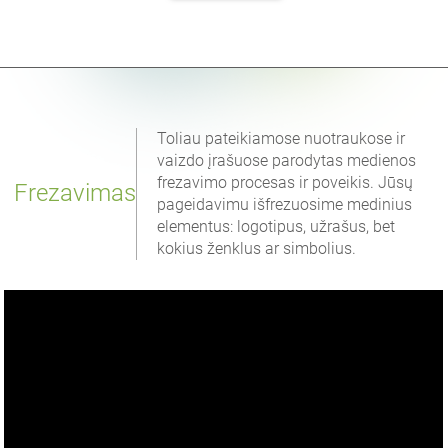
Toliau pateikiamose nuotraukose ir
vaizdo įrašuose parodytas medienos
frezavimo procesas ir poveikis. Jūsų
Frezavimas
pageidavimu išfrezuosime medinius
elementus: logotipus, užrašus, bet
kokius ženklus ar simbolius.