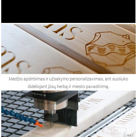
Medžio apdirbimas ir užsakymo personalizavimas, ant suoliuko
išdėliojant jūsų herbą ir miesto pavadinimą.