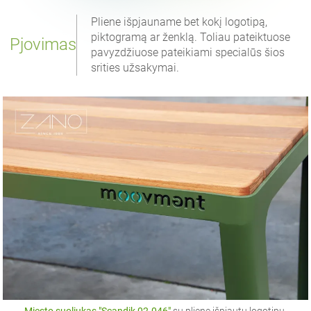
Pliene išpjauname bet kokį logotipą,
piktogramą ar ženklą. Toliau pateiktuose
Pjovimas
pavyzdžiuose pateikiami specialūs šios
srities užsakymai.