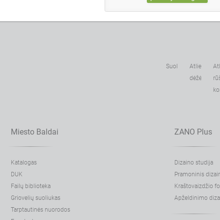
Suoliukai
Atliekų
At
dėžės
rū
ko
Miesto Baldai
ZANO Plus
Katalogas
Dizaino studija
DUK
Pramoninis dizai
Failų biblioteka
Kraštovaizdžio 
Griovelių suoliukas
Apželdinimo diza
Tarptautinės nuorodos