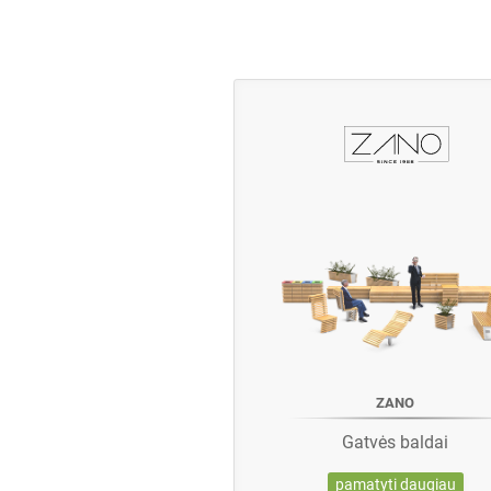
ZANO
Gatvės baldai
pamatyti daugiau