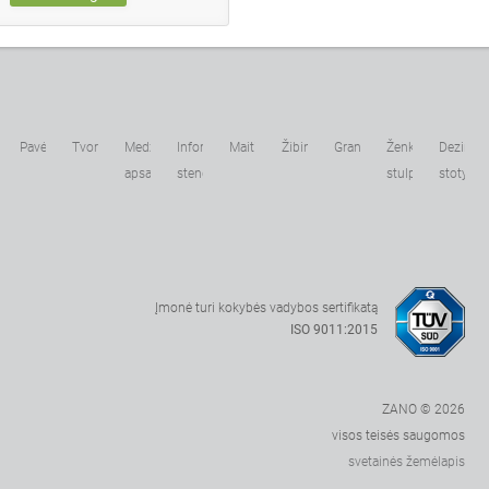
ko
Pavėsinės
Tvoros
Medžių
Informaciniai
Maitintuvai
Žibintai
Grandinės
Ženklų
Dezinfek
apsaugai
stendai
stulpai
stotys
Įmonė turi kokybės vadybos sertifikatą
ISO 9011:2015
ZANO © 2026
visos teisės saugomos
svetainės žemėlapis