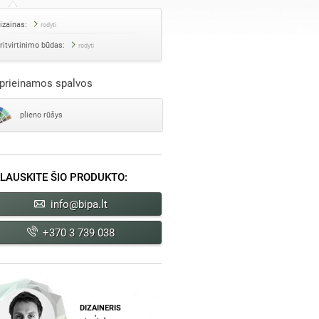
izainas:
rodyti
ritvirtinimo būdas:
rodyti
prieinamos spalvos
plieno rūšys
LAUSKITE ŠIO PRODUKTO:
info@bipa.lt
+370 3 739 038
DIZAINERIS