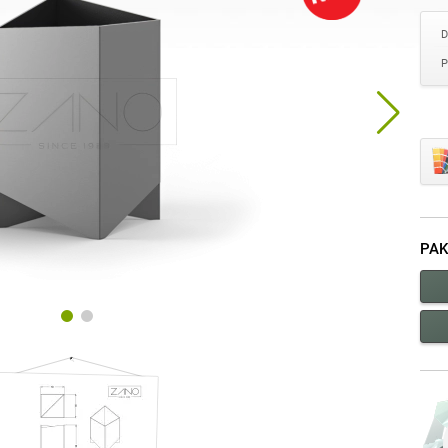
D
P
PAK