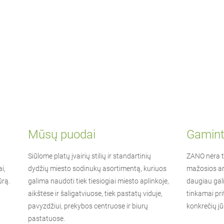
Mūsų puodai
Gamint
Siūlome platų įvairių stilių ir standartinių
ZANO
nėra t
i,
dydžių miesto sodinukų asortimentą, kuriuos
mažosios ar
ūrą.
galima naudoti tiek tiesiogiai miesto aplinkoje,
daugiau gali
aikštėse ir šaligatviuose, tiek pastatų viduje,
tinkamai pri
pavyzdžiui, prekybos centruose ir biurų
konkrečių jū
pastatuose.