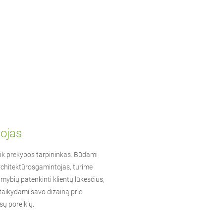
ojas
ik prekybos tarpininkas. Būdami
chitektūros
gamintojas, turime
mybių patenkinti klientų lūkesčius,
taikydami savo dizainą prie
sų poreikių.