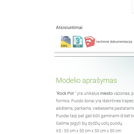
Atsisiuntimai
techninė dokumentacija
Modelio aprašymas
"
Rock Pot
" yra unikalus
miesto
vazonas, pa
formos. Puodo šonai yra išskirtinės trapec
aikštėms, parkams, viešiesiems pastatams
Puodai taip pat gali būti gaminami iš bet k
Galima įsigyti šių dydžių uolų puodų:
XS - 55 cm x 50 cm x 50 cm x 50 cm