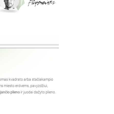
tatomas kvadrato arba stačiakampio
ėms miesto erdvėms, pavyzdžiui,
jančio plieno
ir juodai dažyto plieno.