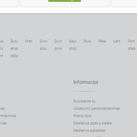
liekų
Šunų
Pranešimai
Dviračių
Dviračių
Saulės
Puodai
Peleninės
Lentelės
Pikni
šiavimo
atliekų
stovai
zona
stotys
stalai
nteineriai
dėžės
Informacija
Susisiekite su
nas
Užsakymo personalizavimas
formavimas
Plieno tipai
inas
Medienos spalvų paletė
Medienos pakaitalai