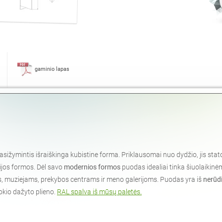
gaminio lapas
sižymintis išraiškinga kubistine forma. Priklausomai nuo dydžio, jis s
ijos formos. Dėl savo
modernios formos
puodas idealiai tinka šiuolaikin
, muziejams, prekybos centrams ir meno galerijoms. Puodas yra iš
nerūdi
okio dažyto plieno.
RAL spalva iš mūsų paletės.