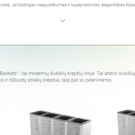
stotelę. Jai būdingas visapusiškumas ir supaprastintas, elegantiškas dizai
 Baskets" - tai modernių šiukšlių krepšių linija. Tai atskiri šiukšli
s ir rūšiuotų atliekų krepšiai, taip pat su peleninėmis.