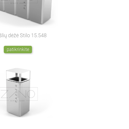
šlių dėžė Stilo
15.548
patikrinkite