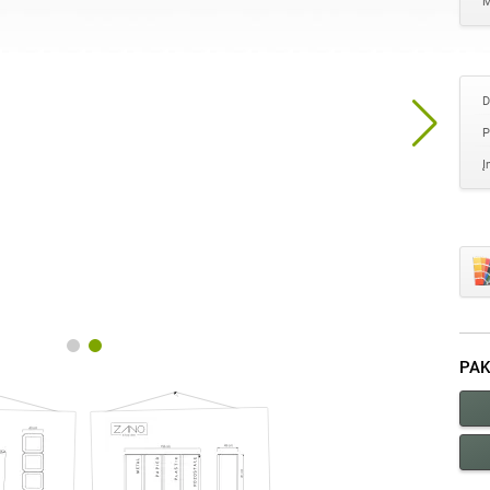
M
D
P
Į
PAK