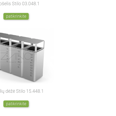
pšelis Stilo
03.048.1
patikrinkite
lių dėžė Stilo
15.448.1
patikrinkite