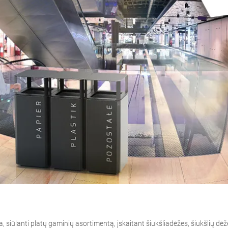
inija, siūlanti platų gaminių asortimentą, įskaitant šiukšliadėžes, šiukšlių dė