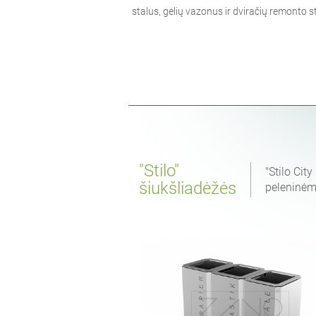
stalus, gėlių vazonus ir dviračių remonto 
"Stilo"
"Stilo City
šiukšliadėžės
peleninėmi