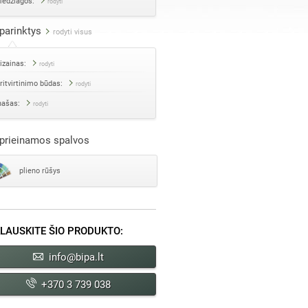
edžiagos:
rodyti
parinktys
rodyti visus
izainas:
rodyti
ritvirtinimo būdas:
rodyti
našas:
rodyti
prieinamos spalvos
plieno rūšys
LAUSKITE ŠIO PRODUKTO:
info@bipa.lt
+370 3 739 038