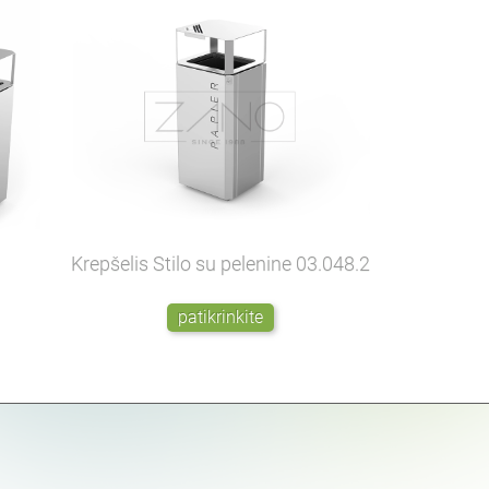
Krepšelis Stilo su pelenine
03.048.2
patikrinkite