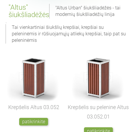
"Altus"
"Altus Urban" šiukšliadėžės - tai
šiukšliadėžės
modernių šiukšliadėžių linija
.
Tai vienkartiniai šiukšlių krepšiai, krepšiai su
peleninėmis ir rūšiuojamųjų atliekų krepšiai, taip pat su
peleninėmis
Krepšelis Altus
03.052
Krepšelis su pelenine Altus
03.052.01
patikrinkite
patikrinkite