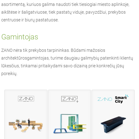
asortimentą, kuriuos galima naudoti tiek tiesiogiai miesto aplinkoje,
aikštėse ir šaligatviuose, tiek pastatų viduje, pavyzdžiui, prekybos
centruose ir biurų pastatuose.
Gamintojas
ZANO
nėra tik prekybos tarpininkas. Būdami
mažosios
architektūros
gamintojas, turime daugiau galimybių patenkinti klientų
lūkesčius, tinkamai pritaikydami savo dizainą prie konkrečių jūsų
poreikių.