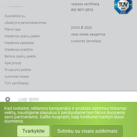
vadybos sertifikatą
ISO 9011:2015
Susisiekite su
Užsakymo personalizavimas
ZANO © 2026
Plieno tipai
visos teisės saugomos
Medienos spalvų paletė
svetainės žemėlapis
Medienos pakaitalai
Medienos priežiūra
Betono spalvų paletė
Apie įmonę
Privatumo politika
Autorinės teisės
TUV sertifikatas
UAB "BIPA"
Kad svetainė, reklamos kampanijos ir analizės sistemos tinkamai
veiktų, naudojame slapukus ir perduodame tam tikrus duomenis
+370 3 739 038
savo partneriams. Galite nuspręsti, kaip turėtume tvarkyti šiuos
duomenis.
Tvarkykite
Sutinku su visais sutikimais
info@bipa.lt