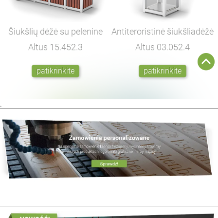
Šiukšlių dėžė su pelenine
Antiteroristinė šiukšliadėžė
Altus
15.452.3
Altus
03.052.4
patikrinkite
patikrinkite
.