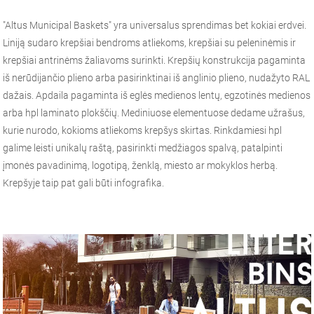
"Altus Municipal Baskets" yra universalus sprendimas bet kokiai erdvei.
Liniją sudaro krepšiai bendroms atliekoms, krepšiai su peleninėmis ir
krepšiai antrinėms žaliavoms surinkti. Krepšių konstrukcija pagaminta
iš nerūdijančio plieno arba pasirinktinai iš anglinio plieno, nudažyto RAL
dažais. Apdaila pagaminta iš eglės medienos lentų, egzotinės medienos
arba hpl laminato plokščių. Mediniuose elementuose dedame užrašus,
kurie nurodo, kokioms atliekoms krepšys skirtas. Rinkdamiesi hpl
galime leisti unikalų raštą, pasirinkti medžiagos spalvą, patalpinti
įmonės pavadinimą, logotipą, ženklą, miesto ar mokyklos herbą.
Krepšyje taip pat gali būti infografika.