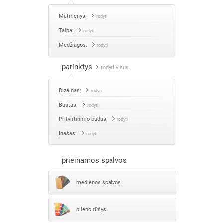
Matmenys:
rodyti
Talpa:
rodyti
Medžiagos:
rodyti
parinktys
rodyti visus
Dizainas:
rodyti
Būstas:
rodyti
Pritvirtinimo būdas:
rodyti
Įnašas:
rodyti
prieinamos spalvos
medienos spalvos
plieno rūšys