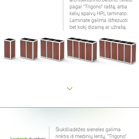
pagal "Trigono" raštą, arba
kelių spalvų HPL laminato.
Laminate galima išfrezuoti
bet kokį dizainą ar užrašą.
Šiukšliadėžės sieneles galima
rinktis iš medinių lentų, "Trigono"