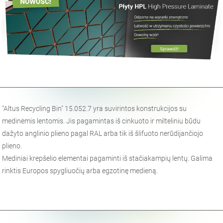
"Altus Recycling Bin" 15.052.7 yra suvirintos konstrukcijos su
medinėmis lentomis. Jis pagamintas iš cinkuoto ir milteliniu būdu
dažyto anglinio plieno pagal RAL arba tik iš šlifuoto nerūdijančiojo
plieno.
Mediniai krepšelio elementai pagaminti iš stačiakampių lentų. Galima
rinktis Europos spygliuočių arba egzotinę medieną.