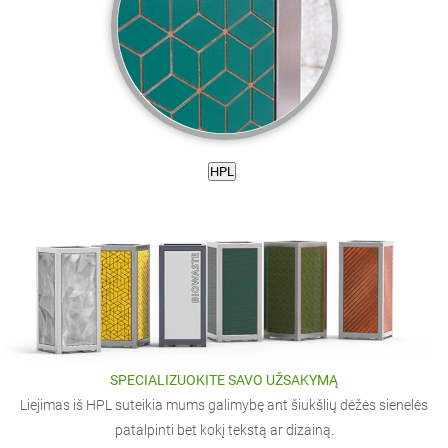
HPL
SPECIALIZUOKITE SAVO UŽSAKYMĄ
Liejimas iš HPL suteikia mums galimybę ant šiukšlių dėžės sienelės
patalpinti bet kokį tekstą ar dizainą.