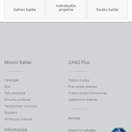
Individualūs
Gatvės baldai
projektai
Saulės baldai
Miesto Baldai
ZANO Plus
Katalogas
Dizaino studija
DUK
Pramoninis dizainas
Failų biblioteka
Kraštovaizdžio formavimas
Griovelių suoliukas
Apželdinimo dizainas
Tarptautinės nuorodos
Ecoplank
Betonas
Išmanusis miestas
Informacija
Įmonė turi kokybės