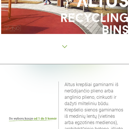
Altus krepšiai gaminami iš
nerūdijančio plieno arba
anglinio plieno, cinkuoti ir
dažyti milteliniu būdu.
Krepšelio sienos gaminamos
iš medinių lentų (vietinės
arba egzotinės medienos),
architektūrinio betono, išlieto