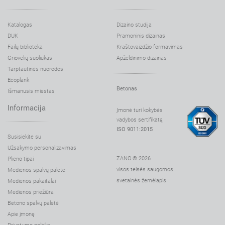
Katalogas
Dizaino studija
DUK
Pramoninis dizainas
Failų biblioteka
Kraštovaizdžio formavimas
Griovelių suoliukas
Apželdinimo dizainas
Tarptautinės nuorodos
Ecoplank
Betonas
Išmanusis miestas
Informacija
Įmonė turi kokybės
vadybos sertifikatą
ISO 9011:2015
Susisiekite su
Užsakymo personalizavimas
ZANO © 2026
Plieno tipai
visos teisės saugomos
Medienos spalvų paletė
svetainės žemėlapis
Medienos pakaitalai
Medienos priežiūra
Betono spalvų paletė
Apie įmonę